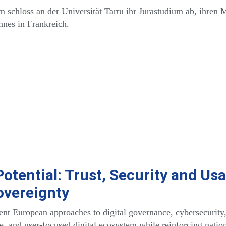
 schloss an der Universität Tartu ihr Jurastudium ab, ihren 
nnes in Frankreich.
Potential: Trust, Security and Us
overeignty
nt European approaches to digital governance, cybersecurity,
ble, and user-focused digital ecosystem while reinforcing nati