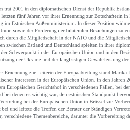
 trat 2001 in den diplomatischen Dienst der Republik Estland
 letzten fünf Jahren vor ihrer Ernennung zur Botschafterin in
g im Estnischen Außenministerium. In dieser Position widme
nion sowie der Förderung der bilateralen Beziehungen zu eu
uch durch die Mitgliedschaft in der NATO und die Mitgliedsch
n zwischen Estland und Deutschland spielten in ihrer diploma
t der Schwerpunkt in der Europäischen Union und in den Bez
tützung der Ukraine und der langfristigen Gewährleistung der
rer Ernennung zur Leiterin der Europaabteilung stand Marika 
nischer Interessen in der Europäischen Union. In den Jahren 20
em Europäischen Gerichtshof in verschiedenen Fällen, bei d
d bei denen es wichtig war, den estnischen Standpunkt hervo
 Vertretung bei der Europäischen Union in Brüssel zur Vorbe
 bei und leitete die Treffen der Berater der Ständigen Vertret
, verschiedene Themenbereiche, darunter die Vorbereitung d