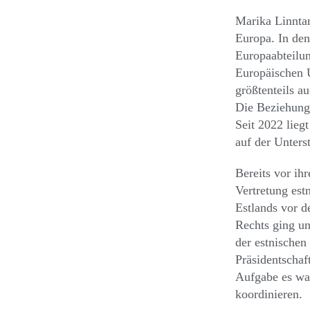
Marika Linntam
Europa. In den
Europaabteilun
Europäischen U
größtenteils a
Die Beziehunge
Seit 2022 lieg
auf der Unters
Bereits vor ih
Vertretung est
Estlands vor d
Rechts ging un
der estnischen
Präsidentschaft
Aufgabe es war
koordinieren.