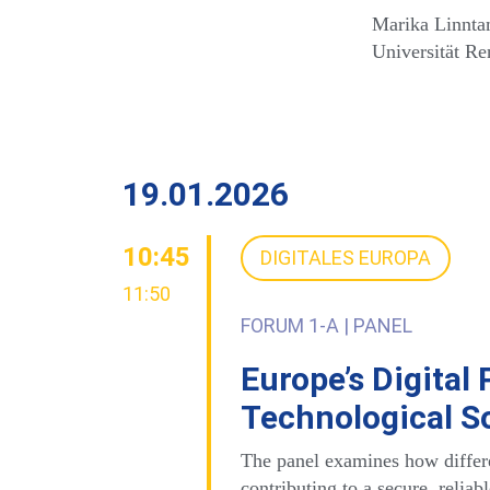
Marika Linntam
Universität Re
19.01.2026
10:45
DIGITALES EUROPA
11:50
FORUM 1-A | PANEL
Europe’s Digital 
Technological S
The panel examines how differe
contributing to a secure, relia