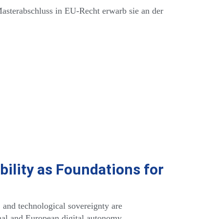
Masterabschluss in EU-Recht erwarb sie an der
ability as Foundations for
 and technological sovereignty are
onal and European digital autonomy.