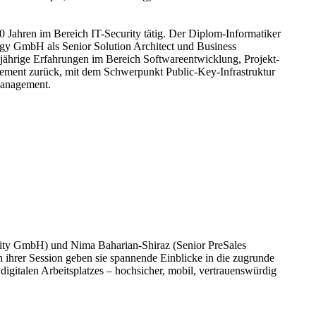
0 Jahren im Bereich IT-Security tätig. Der Diplom-Informatiker
logy GmbH als Senior Solution Architect und Business
ngjährige Erfahrungen im Bereich Softwareentwicklung, Projekt-
ent zurück, mit dem Schwerpunkt Public-Key-Infrastruktur
Management.
urity GmbH) und Nima Baharian-Shiraz (Senior PreSales
ihrer Session geben sie spannende Einblicke in die zugrunde
igitalen Arbeitsplatzes – hochsicher, mobil, vertrauenswürdig