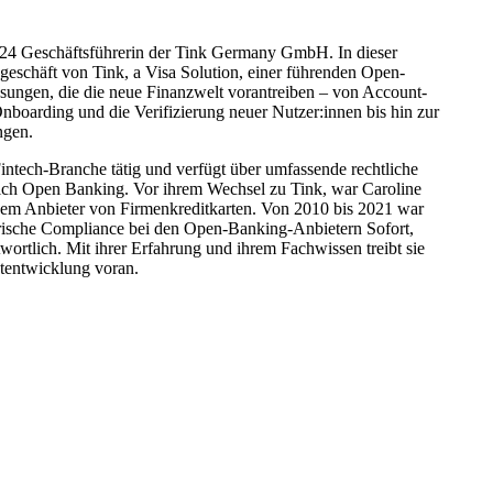
2024 Geschäftsführerin der Tink Germany GmbH. In dieser
ndgeschäft von Tink, a Visa Solution, einer führenden Open-
ösungen, die die neue Finanzwelt vorantreiben – von Account-
boarding und die Verifizierung neuer Nutzer:innen bis hin zur
ngen.
 Fintech-Branche tätig und verfügt über umfassende rechtliche
eich Open Banking. Vor ihrem Wechsel zu Tink, war Caroline
einem Anbieter von Firmenkreditkarten. Von 2010 bis 2021 war
torische Compliance bei den Open-Banking-Anbietern Sofort,
ortlich. Mit ihrer Erfahrung und ihrem Fachwissen treibt sie
ktentwicklung voran.