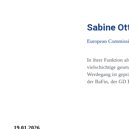
Sabine Ot
European Commission
In ihrer Funktion a
vielschichtige gese
Werdegang ist gepr
der BaFin, der GD F
19.01.2026