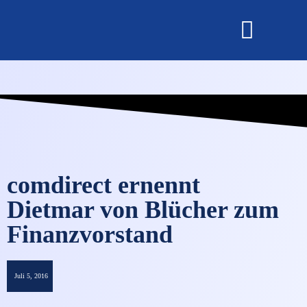
OMNISECURE 2027
comdirect ernennt
Dietmar von Blücher zum
Finanzvorstand
Juli 5, 2016