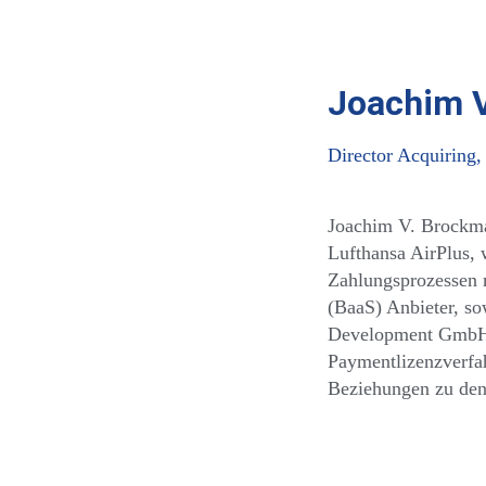
Joachim 
Director Acquiri
Joachim V. Brockman
Lufthansa AirPlus, 
Zahlungsprozessen m
(BaaS) Anbieter, s
Development GmbH“.
Paymentlizenzverfa
Beziehungen zu de