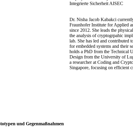
Integrierte Sicherheit AISEC
Dr. Nisha Jacob Kabakci currently
Fraunhofer Institute for Applied
since 2012. She leads the physica
the analysis of cryptogrpahic im
lab. She has led and contributed 
for embedded systems and their se
holds a PhD from the Technical 
Design from the University of Lu
a researcher at Coding and Cryp
Singapore, focusing on efficient 
Prototypen und Gegenmaßnahmen