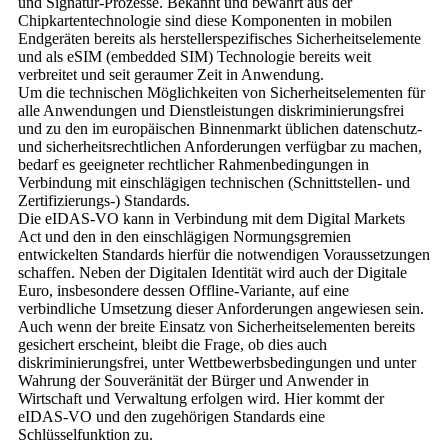
und Signatur-Prozesse. Bekannt und bewährt aus der
Chipkartentechnologie sind diese Komponenten in mobilen
Endgeräten bereits als herstellerspezifisches Sicherheitselemente
und als eSIM (embedded SIM) Technologie bereits weit
verbreitet und seit geraumer Zeit in Anwendung.
Um die technischen Möglichkeiten von Sicherheitselementen für
alle Anwendungen und Dienstleistungen diskriminierungsfrei
und zu den im europäischen Binnenmarkt üblichen datenschutz-
und sicherheitsrechtlichen Anforderungen verfügbar zu machen,
bedarf es geeigneter rechtlicher Rahmenbedingungen in
Verbindung mit einschlägigen technischen (Schnittstellen- und
Zertifizierungs-) Standards.
Die eIDAS-VO kann in Verbindung mit dem Digital Markets
Act und den in den einschlägigen Normungsgremien
entwickelten Standards hierfür die notwendigen Voraussetzungen
schaffen. Neben der Digitalen Identität wird auch der Digitale
Euro, insbesondere dessen Offline-Variante, auf eine
verbindliche Umsetzung dieser Anforderungen angewiesen sein.
Auch wenn der breite Einsatz von Sicherheitselementen bereits
gesichert erscheint, bleibt die Frage, ob dies auch
diskriminierungsfrei, unter Wettbewerbsbedingungen und unter
Wahrung der Souveränität der Bürger und Anwender in
Wirtschaft und Verwaltung erfolgen wird. Hier kommt der
eIDAS-VO und den zugehörigen Standards eine
Schlüsselfunktion zu.