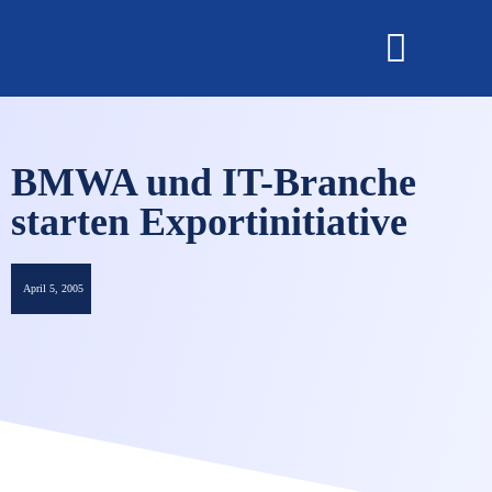
OMNISECURE 2027
BMWA und IT-Branche
starten Exportinitiative
April 5, 2005