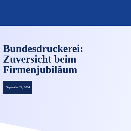
OMNISECURE 2027
Bundesdruckerei:
Zuversicht beim
Firmenjubiläum
September 22, 2004