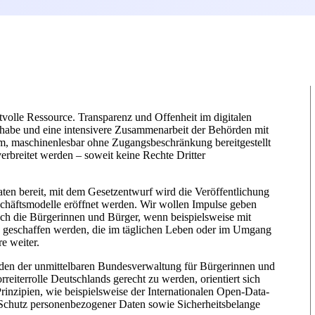
rtvolle Ressource. Transparenz und Offenheit im digitalen
habe und eine intensivere Zusammenarbeit der Behörden mit
orm, maschinenlesbar ohne Zugangsbeschränkung bereitgestellt
rbreitet werden – soweit keine Rechte Dritter
aten bereit, mit dem Gesetzentwurf wird die Veröffentlichung
schäftsmodelle eröffnet werden. Wir wollen Impulse geben
uch die Bürgerinnen und Bürger, wenn beispielsweise mit
e geschaffen werden, die im täglichen Leben oder im Umgang
e weiter.
örden der unmittelbaren Bundesverwaltung für Bürgerinnen und
iterrolle Deutschlands gerecht zu werden, orientiert sich
inzipien, wie beispielsweise der Internationalen Open-Data-
er Schutz personenbezogener Daten sowie Sicherheitsbelange