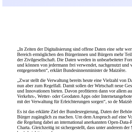
„In Zeiten der Digitalisierung sind offene Daten eine sehr we
Bereich ermöglichen den Bürgerinnen und Bürgern mehr Teil
der Zivilgesellschaft. Die Daten werden in unbearbeiteter F
und können von jedermann frei verwendet, nachgenutzt und ve
entgegenstehen“, erklärt Bundesinnenminister de Maizière.
„Zwar stellt die Verwaltung bereits heute eine Vielzahl von D
nun aber zum Regelfall. Damit sollen der Wirtschaft neue Ge
und Innovationen bieten. Davon profitieren dann vor allem a
Verkehrs-, Wetter- oder Geodaten Apps oder Internetangebot
mit der Verwaltung für Erleichterungen sorgen“, so de Maizièr
Es ist das erklärte Ziel der Bundesregierung, Daten der Beh
Bürger zugänglich zu machen. Um dem Anspruch auf eine Vorre
die Regelung dabei an international anerkannten Open-Data-Pr
Charta. Gleichzeitig ist sichergestellt, dass unter anderem d