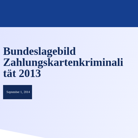
OMNISECURE 2027
Bundeslagebild
Zahlungskartenkriminali
tät 2013
September 1, 2014