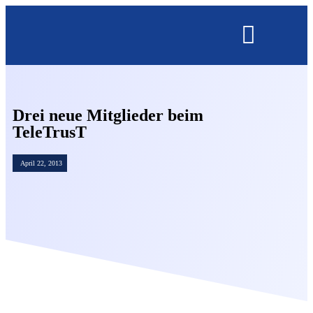
OMNISECURE 2027
Drei neue Mitglieder beim
TeleTrusT
April 22, 2013