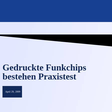
OMNISECURE 2027
Gedruckte Funkchips
bestehen Praxistest
April 29, 2009