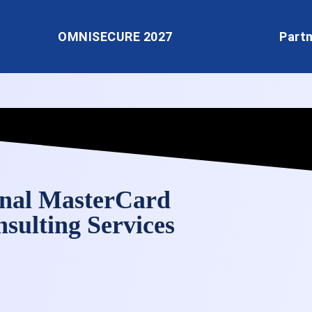
OMNISECURE 2027
Part
onal MasterCard
nsulting Services