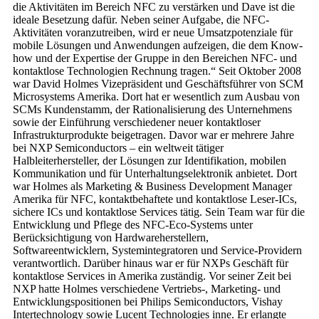
die Aktivitäten im Bereich NFC zu verstärken und Dave ist die
ideale Besetzung dafür. Neben seiner Aufgabe, die NFC-
Aktivitäten voranzutreiben, wird er neue Umsatzpotenziale für
mobile Lösungen und Anwendungen aufzeigen, die dem Know-
how und der Expertise der Gruppe in den Bereichen NFC- und
kontaktlose Technologien Rechnung tragen.“ Seit Oktober 2008
war David Holmes Vizepräsident und Geschäftsführer von SCM
Microsystems Amerika. Dort hat er wesentlich zum Ausbau von
SCMs Kundenstamm, der Rationalisierung des Unternehmens
sowie der Einführung verschiedener neuer kontaktloser
Infrastrukturprodukte beigetragen. Davor war er mehrere Jahre
bei NXP Semiconductors – ein weltweit tätiger
Halbleiterhersteller, der Lösungen zur Identifikation, mobilen
Kommunikation und für Unterhaltungselektronik anbietet. Dort
war Holmes als Marketing & Business Development Manager
Amerika für NFC, kontaktbehaftete und kontaktlose Leser-ICs,
sichere ICs und kontaktlose Services tätig. Sein Team war für die
Entwicklung und Pflege des NFC-Eco-Systems unter
Berücksichtigung von Hardwareherstellern,
Softwareentwicklern, Systemintegratoren und Service-Providern
verantwortlich. Darüber hinaus war er für NXPs Geschäft für
kontaktlose Services in Amerika zuständig. Vor seiner Zeit bei
NXP hatte Holmes verschiedene Vertriebs-, Marketing- und
Entwicklungspositionen bei Philips Semiconductors, Vishay
Intertechnology sowie Lucent Technologies inne. Er erlangte