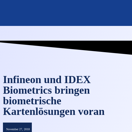
OMNISECURE 2027
Infineon und IDEX
Biometrics bringen
biometrische
Kartenlösungen voran
November 27, 2018