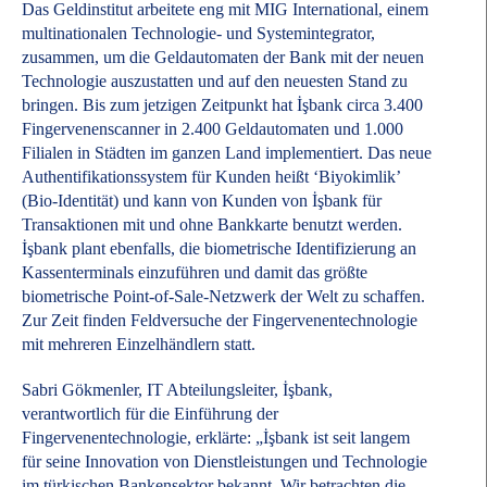
Das Geldinstitut arbeitete eng mit MIG International, einem
multinationalen Technologie- und Systemintegrator,
zusammen, um die Geldautomaten der Bank mit der neuen
Technologie auszustatten und auf den neuesten Stand zu
bringen. Bis zum jetzigen Zeitpunkt hat İşbank circa 3.400
Fingervenenscanner in 2.400 Geldautomaten und 1.000
Filialen in Städten im ganzen Land implementiert. Das neue
Authentifikationssystem für Kunden heißt ‘Biyokimlik’
(Bio-Identität) und kann von Kunden von İşbank für
Transaktionen mit und ohne Bankkarte benutzt werden.
İşbank plant ebenfalls, die biometrische Identifizierung an
Kassenterminals einzuführen und damit das größte
biometrische Point-of-Sale-Netzwerk der Welt zu schaffen.
Zur Zeit finden Feldversuche der Fingervenentechnologie
mit mehreren Einzelhändlern statt.
Sabri Gökmenler, IT Abteilungsleiter, İşbank,
verantwortlich für die Einführung der
Fingervenentechnologie, erklärte: „İşbank ist seit langem
für seine Innovation von Dienstleistungen und Technologie
im türkischen Bankensektor bekannt. Wir betrachten die