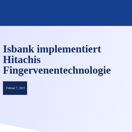
OMNISECURE 2027
Isbank implementiert
Hitachis
Fingervenentechnologie
Februar 7, 2012