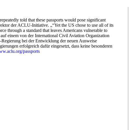
peatedly told that these passports would pose significant
rektor der ACLU-Initiative. „“Yet the US chose to use all of its
orce through a standard that leaves Americans vulnerable to
 auf einem von der International Civil Aviation Organization
-Regierung bei der Entwicklung der neuen Ausweise
erungen erfolgreich dafür eingesetzt, dass keine besonderen
w.aclu.org/passports