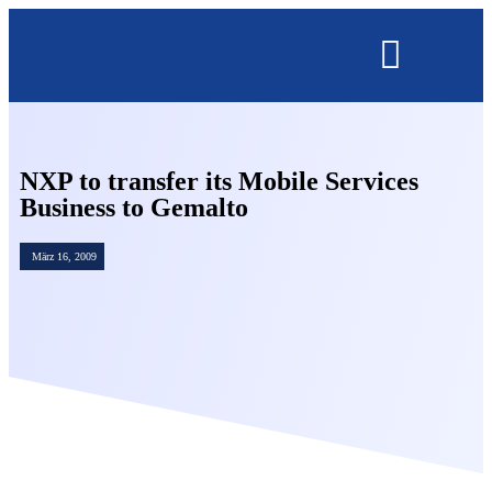
OMNISECURE 2027
NXP to transfer its Mobile Services
Business to Gemalto
März 16, 2009