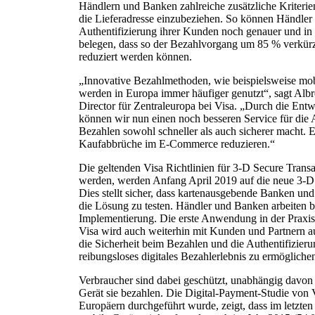
Händlern und Banken zahlreiche zusätzliche Kriteri
die Lieferadresse einzubeziehen. So können Händler 
Authentifizierung ihrer Kunden noch genauer und in
belegen, dass so der Bezahlvorgang um 85 % verkü
reduziert werden können.
„Innovative Bezahlmethoden, wie beispielsweise m
werden in Europa immer häufiger genutzt“, sagt Alb
Director für Zentraleuropa bei Visa. „Durch die Ent
können wir nun einen noch besseren Service für die A
Bezahlen sowohl schneller als auch sicherer macht.
Kaufabbrüche im E-Commerce reduzieren.“
Die geltenden Visa Richtlinien für 3-D Secure Transak
werden, werden Anfang April 2019 auf die neue 3-D 
Dies stellt sicher, dass kartenausgebende Banken un
die Lösung zu testen. Händler und Banken arbeiten ber
Implementierung. Die erste Anwendung in der Praxis
Visa wird auch weiterhin mit Kunden und Partnern au
die Sicherheit beim Bezahlen und die Authentifizieru
reibungsloses digitales Bezahlerlebnis zu ermögliche
Verbraucher sind dabei geschützt, unabhängig davo
Gerät sie bezahlen. Die Digital-Payment-Studie von 
Europäern durchgeführt wurde, zeigt, dass im letzte