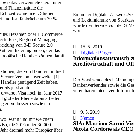
en wie das verwendete Gerät oder
und Finanzinstitute die
 Echtzeit vornehmen. Studien
Ein neuer Digitaler Ausweis-Serv
rzt und Kaufabbrüche um 70 %
und Legitimierung von Sparkass
wurde der Service von der S-Ma
wird…
obiles Bezahlen oder E-Commerce
recht Kiel, Regional Managing
wicklung von 3-D Secure 2.0
15. 5. 2019
uthentifizierung bieten, der das
Digitaler Bürger
 Europäische Händler können damit
Informationsaustausch zu
Kreditwirtschaft und Öff
tionen, die von Händlern initiiert
Secure Version ausgeweitet.[1]
Der Vorsitzende des IT-Planungs
d Händler genügend Zeit haben,
Bankenverbandes sowie die Ges
eits jetzt an der
vereinbaren intensiven Informat
 erwartet Visa noch im Jahr 2017.
f globaler Ebene daran arbeiten,
…
ng zu verbessern sowie ein
n.
9. 5. 2019
Namen
n wo, wann und mit welchem
SIA: Massimo Sarmi Vize
Visa, die 2016 unter 36.000
Nicola Cordone als CEO 
n Jahr dreimal mehr Europäer über